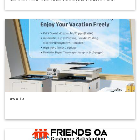
แพนทั่ม
...