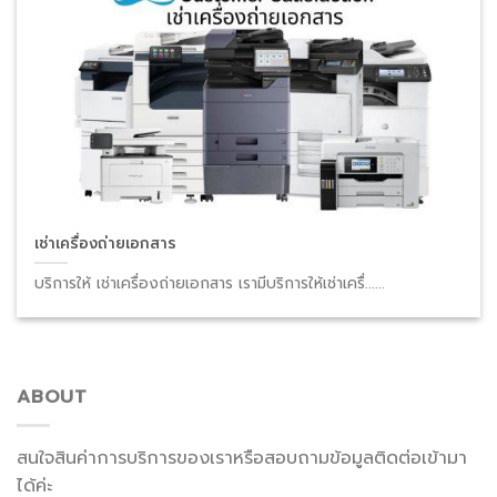
เช่าเครื่องถ่ายเอกสาร
บริการให้ เช่าเครื่องถ่ายเอกสาร เรามีบริการให้เช่าเครื่......
ABOUT
สนใจสินค่าการบริการของเราหรือสอบถามข้อมูลติดต่อเข้ามา
ได้ค่ะ